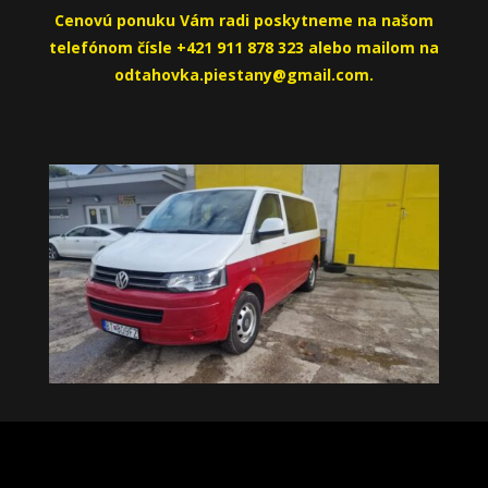
Cenovú ponuku Vám radi poskytneme na našom
telefónom čísle +421 911 878 323 alebo mailom na
odtahovka.piestany@gmail.com.