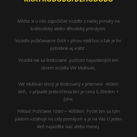
Môžte si u nás zapožičiať vozidlo z našej ponuky na
krátkodobý alebo dlhodobý prenájom.
Vozidlo požičiavame čisté s plnou nádržou a tak je ho
potrebné aj vrátiť .
Vozidlá nie sú limitované počtom najazdených km
okrem vozidla VW Multivan,
VW Multivan ktorý je limitovaný v priemere 400km
deň, v prípade prekročenia km je cena 0,20e/km +
DPH.
Príklad: Požičanie 10dní = 4000km. Počet km sa tým
pádom vzťahuje na celý prenájom a je na Vás či jeden
deň najazdíte viac alebo menej.